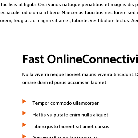
acilisis at ligula. Orci varius natoque penatibus et magnis dis 
 nec iaculis odio urna a libero. Maecenas faucibus nec lorem sed 
 lorem, feugiat ac magna sit amet, lobortis vestibulum lectus. Aen
Fast
O
n
l
i
n
e
C
o
n
n
e
c
t
i
v
Nulla viverra neque laoreet mauris viverra tincidunt. D
ornare diam id purus accumsan laoreet.
Tempor commodo ullamcorper
Mattis vulputate enim nulla aliquet
Libero justo laoreet sit amet cursus