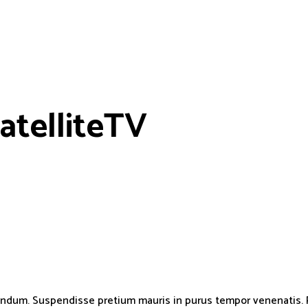
a
t
e
l
l
i
t
e
T
V
ndum. Suspendisse pretium mauris in purus tempor venenatis. Pe