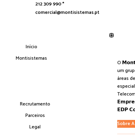
212 309 990 *
comercial@montisistemas.pt
Início
Montisistemas
O 𝗠𝗼𝗻𝘁
um grup
áreas de
especial
Telecom
𝗘𝗺𝗽𝗿
Recrutamento
𝗘𝗗𝗣 𝗖𝗼
Parceiros
Sobre A
Legal