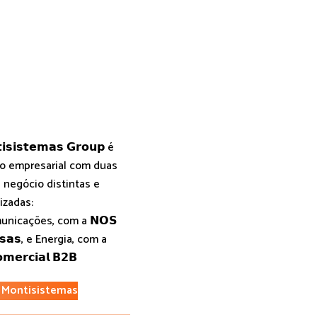
𝗶𝘀𝗶𝘀𝘁𝗲𝗺𝗮𝘀 𝗚𝗿𝗼𝘂𝗽 é
o empresarial com duas
 negócio distintas e
izadas:
unicações, com a 𝗡𝗢𝗦
𝘀𝗮𝘀, e Energia, com a
𝗺𝗲𝗿𝗰𝗶𝗮𝗹 𝗕𝟮𝗕
 Montisistemas