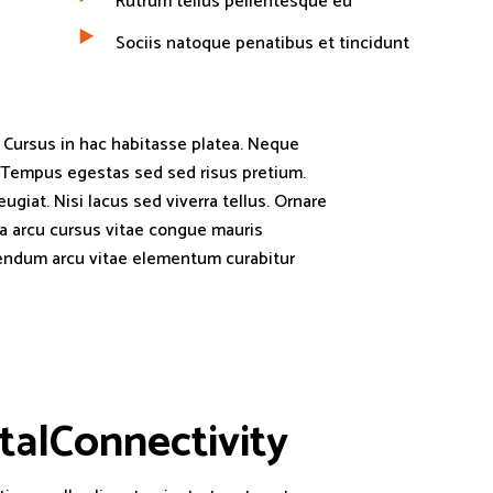
Rutrum tellus pellentesque eu
Sociis natoque penatibus et tincidunt
. Cursus in hac habitasse platea. Neque
 Tempus egestas sed sed risus pretium.
eugiat. Nisi lacus sed viverra tellus. Ornare
a arcu cursus vitae congue mauris
ibendum arcu vitae elementum curabitur
t
a
l
C
o
n
n
e
c
t
i
v
i
t
y