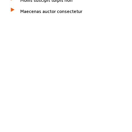
Mollis suscipit turpis non
Maecenas auctor consectetur