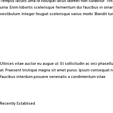
Tempus iaculis urna id volutpat lacus laoreet non curabitur. Tris
urna. Enim lobortis scelerisque fermentum dui faucibus in orna
vestibulum. Integer feugiat scelerisque varius morbi. Blandit tu
Ultrices vitae auctor eu augue ut. Et sollicitudin ac orci phasell
at. Praesent tristique magna sit amet purus. Ipsum consequat n
faucibus interdum posuere venenatis a condimentum vitae.
Recently Establised