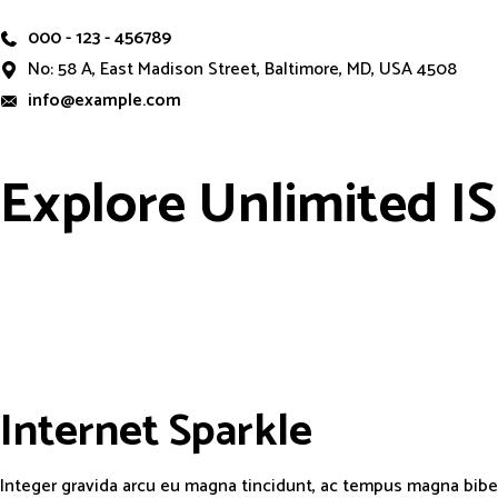
000 - 123 - 456789
No: 58 A, East Madison Street, Baltimore, MD, USA 4508
info@example.com
Explore Unlimited
I
S
Internet
S
p
a
r
k
l
e
Integer gravida arcu eu magna tincidunt, ac tempus magna bibe