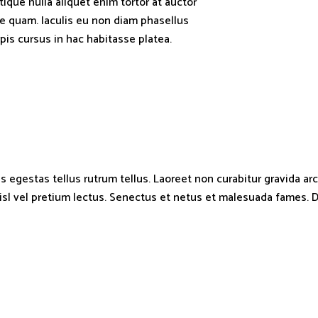
tique nulla aliquet enim tortor at auctor
re quam. Iaculis eu non diam phasellus
rpis cursus in hac habitasse platea.
us egestas tellus rutrum tellus. Laoreet non curabitur gravida arc
isl vel pretium lectus. Senectus et netus et malesuada fames. 