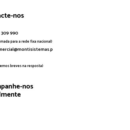
acte-nos
 309 990
mada para a rede fixa nacional)
mercial@montisistemas.p
remos breves na resposta)
panhe-nos
almente