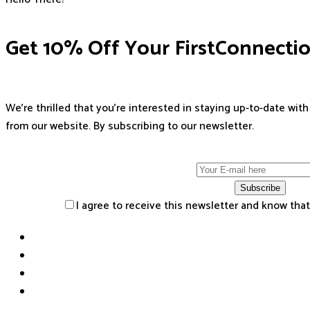
Get 10% Off Your
F
i
r
s
t
C
o
n
n
e
c
t
i
We're thrilled that you're interested in staying up-to-date with
from our website. By subscribing to our newsletter.
Subscribe
I agree to receive this newsletter and know that