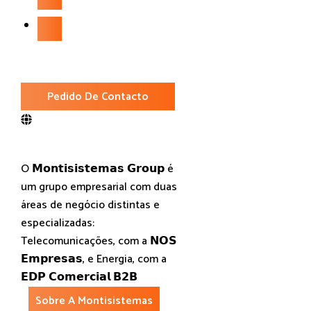
Pedido De Contacto
O 𝗠𝗼𝗻𝘁𝗶𝘀𝗶𝘀𝘁𝗲𝗺𝗮𝘀 𝗚𝗿𝗼𝘂𝗽 é
um grupo empresarial com duas
áreas de negócio distintas e
especializadas:
Telecomunicações, com a 𝗡𝗢𝗦
𝗘𝗺𝗽𝗿𝗲𝘀𝗮𝘀, e Energia, com a
𝗘𝗗𝗣 𝗖𝗼𝗺𝗲𝗿𝗰𝗶𝗮𝗹 𝗕𝟮𝗕
Sobre A Montisistemas