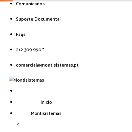
Pular
Comunicados
para
o
Suporte Documental
conteúdo
Faqs
212 309 990 *
comercial@montisistemas.pt
Início
Montisistemas