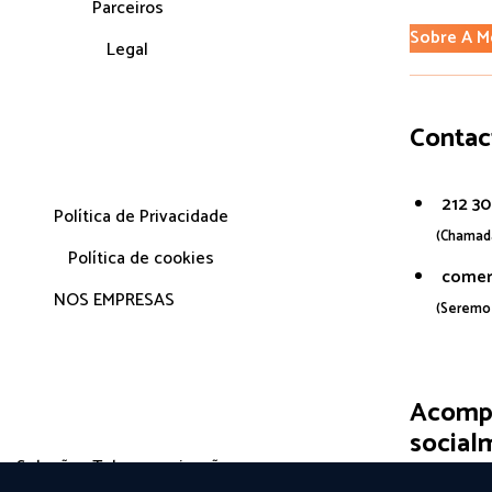
Parceiros
Sobre A M
Legal
Contac
212 3
Política de Privacidade
(Chamada
Política de cookies
comer
NOS EMPRESAS
(Seremos
Acomp
social
Soluções Telecomunicações