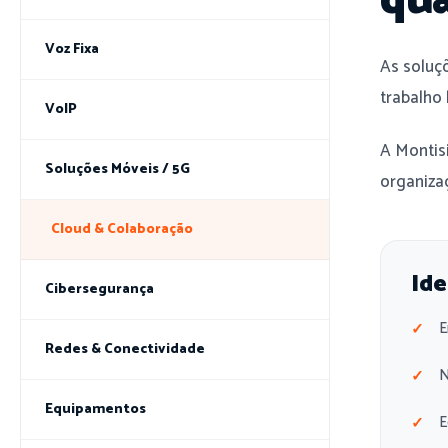
qua
Voz Fixa
As soluç
trabalho
VoIP
A Montis
Soluções Móveis / 5G
organizaç
Cloud & Colaboração
Ide
Cibersegurança
E
Redes & Conectividade
N
Equipamentos
E