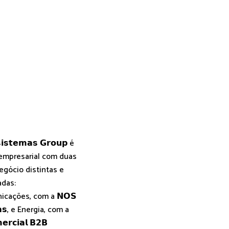
𝗶𝘀𝘁𝗲𝗺𝗮𝘀 𝗚𝗿𝗼𝘂𝗽 é
empresarial com duas
egócio distintas e
adas:
cações, com a 𝗡𝗢𝗦
𝗮𝘀, e Energia, com a
𝗿𝗰𝗶𝗮𝗹 𝗕𝟮𝗕