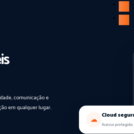
EDP Energia
Contactos
Menu
is
vidade, comunicação e
ção em qualquer lugar.
Cloud segur
☁
Acesso protegido 