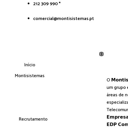
212 309 990 *
comercial@montisistemas.pt
Início
Montisistemas
O 𝗠𝗼𝗻𝘁𝗶𝘀
um grupo 
áreas de n
especializ
Telecomuni
𝗘𝗺𝗽𝗿𝗲𝘀
Recrutamento
𝗘𝗗𝗣 𝗖𝗼𝗺